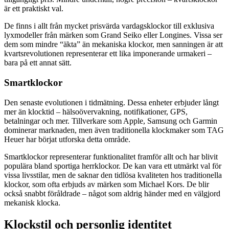
är ett praktiskt val.
De finns i allt från mycket prisvärda vardagsklockor till exklusiva
lyxmodeller från märken som Grand Seiko eller Longines. Vissa ser
dem som mindre “äkta” än mekaniska klockor, men sanningen är att
kvartsrevolutionen representerar ett lika imponerande urmakeri –
bara på ett annat sätt.
Smartklockor
Den senaste evolutionen i tidmätning. Dessa enheter erbjuder långt
mer än klocktid – hälsoövervakning, notifikationer, GPS,
betalningar och mer. Tillverkare som Apple, Samsung och Garmin
dominerar marknaden, men även traditionella klockmaker som TAG
Heuer har börjat utforska detta område.
Smartklockor representerar funktionalitet framför allt och har blivit
populära bland sportiga herrklockor. De kan vara ett utmärkt val för
vissa livsstilar, men de saknar den tidlösa kvaliteten hos traditionella
klockor, som ofta erbjuds av märken som Michael Kors. De blir
också snabbt föråldrade – något som aldrig händer med en välgjord
mekanisk klocka.
Klockstil och personlig identitet