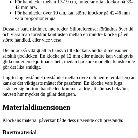
För handleder mellan 17-19 cm, fungerar ofta klockor på 39-
42 mm bra.
För handleder över 19 cm, kan större klockor på 42-46 mm
vara proportionerliga.
Dessa är bara riktlinjer, inte regler. Stilpreferenser förändras över tid,
och vissa män föredrar kontrasten mellan en mindre klocka på en
större handled, eller vice versa.
Det är också viktigt att ta hänsyn till klockans andra dimensioner –
särskilt tjockleken. En klocka på 12 mm eller mindre kan vanligtvis
glida under en skjortmanschett, medan tjockare modeller kanske inte
gör det lika smidigt.
Lug-to-lug avståndet (avståndet mellan övre och nedre remfästen) är
kanske det viktigaste måttet för passform. En klocka vars lugs
sträcker sig bortom handleden kommer aldrig att kännas bekväm,
oavsett hur mycket du gillar designen.
Materialdimensionen
Klockans material påverkar både dess utseende och prestanda:
Boettmaterial