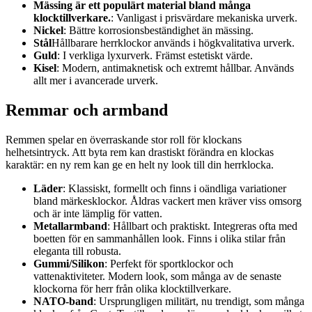
Mässing är ett populärt material bland många
klocktillverkare.
: Vanligast i prisvärdare mekaniska urverk.
Nickel
: Bättre korrosionsbeständighet än mässing.
Stål
Hållbarare herrklockor används i högkvalitativa urverk.
Guld
: I verkliga lyxurverk. Främst estetiskt värde.
Kisel
: Modern, antimaknetisk och extremt hållbar. Används
allt mer i avancerade urverk.
Remmar och armband
Remmen spelar en överraskande stor roll för klockans
helhetsintryck. Att byta rem kan drastiskt förändra en klockas
karaktär: en ny rem kan ge en helt ny look till din herrklocka.
Läder
: Klassiskt, formellt och finns i oändliga variationer
bland märkesklockor. Åldras vackert men kräver viss omsorg
och är inte lämplig för vatten.
Metallarmband
: Hållbart och praktiskt. Integreras ofta med
boetten för en sammanhållen look. Finns i olika stilar från
eleganta till robusta.
Gummi/Silikon
: Perfekt för sportklockor och
vattenaktiviteter. Modern look, som många av de senaste
klockorna för herr från olika klocktillverkare.
NATO-band
: Ursprungligen militärt, nu trendigt, som många