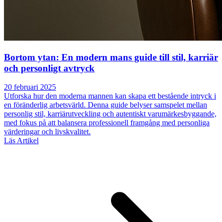
Bortom ytan: En modern mans guide till stil, karriär
och personligt avtryck
20 februari 2025
Utforska hur den moderna mannen kan skapa ett bestående intryck i
en föränderlig arbetsvärld. Denna guide belyser samspelet mellan
personlig stil, karriärutveckling och autentiskt varumärkesbyggande,
med fokus på att balansera professionell framgång med personliga
värderingar och livskvalitet.
Läs Artikel