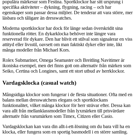
populära märkesur som Festina. Sportklockor har sitt ursprung i
specifika aktiviteter – dykning, flygning, racing – och har
egenskaper som passar dessa miljöer. De tenderar att vara större, mer
läsbara och tåligare än dresswatches.
Moderna sportklockor har dock för länge sedan överskridit sina
funktionella rötter. En dykarklocka behöver inte längre vara
reserverad för dykare. Den har blivit ett stilval som signalerar en viss
attityd eller livsstil, oavsett om man faktiskt dyker eller inte, likt
många modeller från Michael Kors.
Rolex Submariner, Omega Seamaster och Breitling Navitimer är
ikoniska exempel, men det finns gott om alternativ från märken som
Seiko, Certina och Longines, samt ett stort utbud av herrklockor.
Vardagsklocka (casual watch)
Mångsidiga klockor som fungerar i de flesta situationer. Ofta med en
balans mellan dresswatchens elegans och sportklockans
funktionalitet, vilket många klockor för herr strävar efter. Dessa kan
vara allt från mellanklassmodeller från lyxmärken till prisvärdare
alternativ från varumärken som Timex, Citizen eller Casio.
Vardagsklockan kan vara din allt-i-ett-lösning om du bara vill ha en
klocka, eller fungera som en sportig basmodell i en större samling.