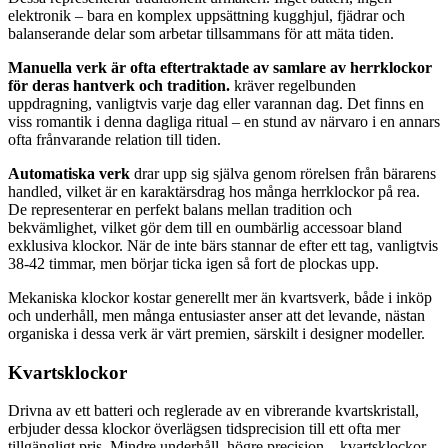
elektronik – bara en komplex uppsättning kugghjul, fjädrar och
balanserande delar som arbetar tillsammans för att mäta tiden.
Manuella verk är ofta eftertraktade av samlare av herrklockor
för deras hantverk och tradition.
kräver regelbunden
uppdragning, vanligtvis varje dag eller varannan dag. Det finns en
viss romantik i denna dagliga ritual – en stund av närvaro i en annars
ofta frånvarande relation till tiden.
Automatiska verk
drar upp sig själva genom rörelsen från bärarens
handled, vilket är en karaktärsdrag hos många herrklockor på rea.
De representerar en perfekt balans mellan tradition och
bekvämlighet, vilket gör dem till en oumbärlig accessoar bland
exklusiva klockor. När de inte bärs stannar de efter ett tag, vanligtvis
38-42 timmar, men börjar ticka igen så fort de plockas upp.
Mekaniska klockor kostar generellt mer än kvartsverk, både i inköp
och underhåll, men många entusiaster anser att det levande, nästan
organiska i dessa verk är värt premien, särskilt i designer modeller.
Kvartsklockor
Drivna av ett batteri och reglerade av en vibrerande kvartskristall,
erbjuder dessa klockor överlägsen tidsprecision till ett ofta mer
tillgängligt pris. Mindre underhåll, högre precision – kvartsklockor