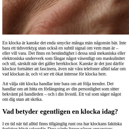
En klocka är kanske det enda smycke många män någonsin bär. Inte
bara ett tidsverktyg utan också en subtil signal om vem man är –
eller vill vara. Det finns en beständighet i dessa små mekaniska eller
elektroniska underverk som fångar något väsentligt om maskulinitet
och stil, särskilt när det gäller herrklockor. Kanske är det just därför
klockor fortsätter att fascinera, även när våra telefoner alltid talar om
vad klockan är, och vi ser ett ökat intresse för klocka herr.
Att välja rätt klocka handlar inte bara om att följa trender. Det
handlar om att hitta en förlängning av din personlighet som sitter
bekvämt på handleden – och i din livsstil. Ett val som säger något
om dig utan att skrika.
Vad betyder egentligen en klocka idag?
I en tid när tid alltid finns tillgänglig runt oss har klockans faktiska
funktion blivit sekundär. Dess värde ligger någon annanstans.