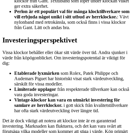
klockor från Gant. Textilband som löper under klockan vilket
ger extra säkerhet.
Perlon är ett populärt val för många klocktillverkare som
vill erbjuda något unikt i sitt utbud av herrklockor.
: Vävt
nylonband med retrokänsla, som också finns i vissa klockor
från Gant. Lätt och andas bra.
Investeringsperspektivet
Vissa klockor behåller eller ökar sitt värde över tid. Andra sjunker i
värde från köpögonblicket. Om investeringspotential är viktigt för
dig:
Etablerade lyxmärken
som Rolex, Patek Philippe och
Audemars Piguet har historiskt visat stark värdeutveckling,
särskilt för vissa modeller.
Limiterade upplagor
från respekterade tillverkare kan också
vara goda investeringar.
Vintage-klockor kan vara en utmärkt investering för
samlare av herrklockor.
i gott skick från kvalitetstillverkare
har ofta stark värdeutveckling över längre tid.
Det är dock viktigt att notera att klockor inte är en garanterad
investering. Marknaden kan fluktuera, och det kan vara svårt att
förutsäga vilka modeller som kommer att stiga i värde. Köp primärt