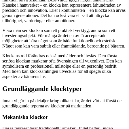
Kanske i hantverket – en klocka kan representera århundraden av
precision och innovation. Eller i kontinuiteten – en klocka kan ärvas
genom generationer. Det kan också vara ett sätt att uttrycka
tillhörighet, värderingar eller ambitioner.
Vissa män ser klockan som ett praktiskt verktyg, andra som ett
investeringsobjekt. För många är det en av få accepterade
möjligheter att bära något som är både funktionellt och estetiskt.
Något som kan vara subtilt eller framträdande, beroende på bäraren.
Klockans roll förändras också med ålder och livsfas. Den första
seriösa klockan markerar ofta övergången till vuxenlivet. Den kan
symbolisera en professionell milstolpe eller en personlig bedrift.
Med tiden kan klocksamlingen utvecklas för att spegla olika
aspekter av bärarens liv.
Grundläggande klocktyper
Innan vi går in på detaljer kring olika stilar, är det värt att förstå de
grundläggande typerna av klockor på marknaden.
Mekaniska klockor
Dessa representerar traditionellt urmakeri. Inget batteri, ingen