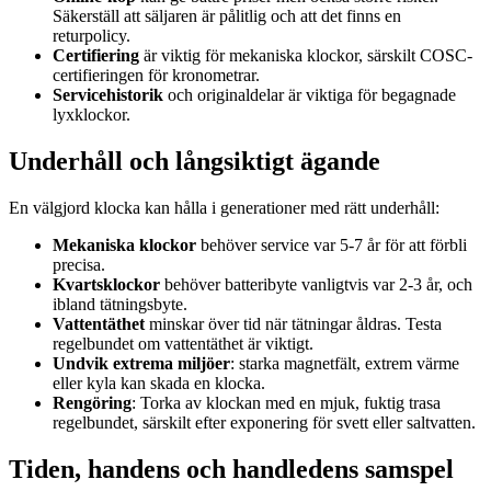
Säkerställ att säljaren är pålitlig och att det finns en
returpolicy.
Certifiering
är viktig för mekaniska klockor, särskilt COSC-
certifieringen för kronometrar.
Servicehistorik
och originaldelar är viktiga för begagnade
lyxklockor.
Underhåll och långsiktigt ägande
En välgjord klocka kan hålla i generationer med rätt underhåll:
Mekaniska klockor
behöver service var 5-7 år för att förbli
precisa.
Kvartsklockor
behöver batteribyte vanligtvis var 2-3 år, och
ibland tätningsbyte.
Vattentäthet
minskar över tid när tätningar åldras. Testa
regelbundet om vattentäthet är viktigt.
Undvik extrema miljöer
: starka magnetfält, extrem värme
eller kyla kan skada en klocka.
Rengöring
: Torka av klockan med en mjuk, fuktig trasa
regelbundet, särskilt efter exponering för svett eller saltvatten.
Tiden, handens och handledens samspel