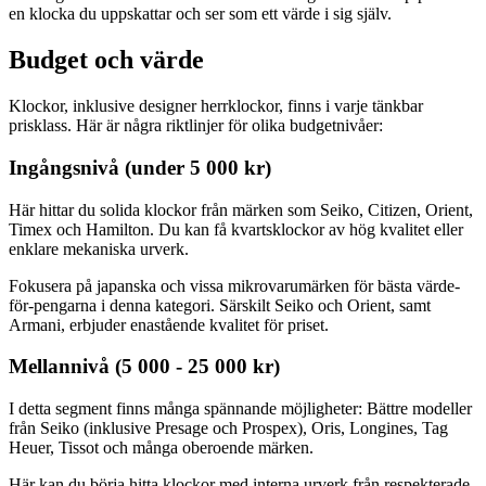
en klocka du uppskattar och ser som ett värde i sig själv.
Budget och värde
Klockor, inklusive designer herrklockor, finns i varje tänkbar
prisklass. Här är några riktlinjer för olika budgetnivåer:
Ingångsnivå (under 5 000 kr)
Här hittar du solida klockor från märken som Seiko, Citizen, Orient,
Timex och Hamilton. Du kan få kvartsklockor av hög kvalitet eller
enklare mekaniska urverk.
Fokusera på japanska och vissa mikrovarumärken för bästa värde-
för-pengarna i denna kategori. Särskilt Seiko och Orient, samt
Armani, erbjuder enastående kvalitet för priset.
Mellannivå (5 000 - 25 000 kr)
I detta segment finns många spännande möjligheter: Bättre modeller
från Seiko (inklusive Presage och Prospex), Oris, Longines, Tag
Heuer, Tissot och många oberoende märken.
Här kan du börja hitta klockor med interna urverk från respekterade