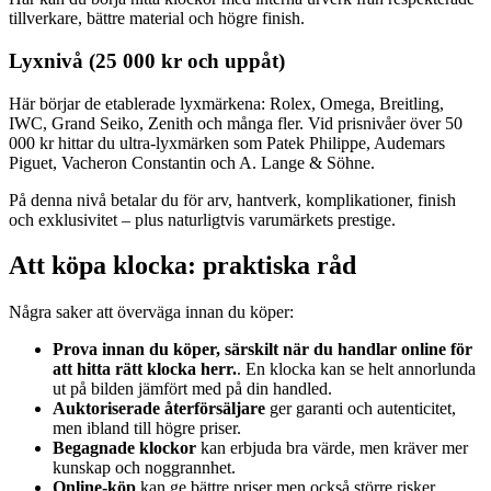
tillverkare, bättre material och högre finish.
Lyxnivå (25 000 kr och uppåt)
Här börjar de etablerade lyxmärkena: Rolex, Omega, Breitling,
IWC, Grand Seiko, Zenith och många fler. Vid prisnivåer över 50
000 kr hittar du ultra-lyxmärken som Patek Philippe, Audemars
Piguet, Vacheron Constantin och A. Lange & Söhne.
På denna nivå betalar du för arv, hantverk, komplikationer, finish
och exklusivitet – plus naturligtvis varumärkets prestige.
Att köpa klocka: praktiska råd
Några saker att överväga innan du köper:
Prova innan du köper, särskilt när du handlar online för
att hitta rätt klocka herr.
. En klocka kan se helt annorlunda
ut på bilden jämfört med på din handled.
Auktoriserade återförsäljare
ger garanti och autenticitet,
men ibland till högre priser.
Begagnade klockor
kan erbjuda bra värde, men kräver mer
kunskap och noggrannhet.
Online-köp
kan ge bättre priser men också större risker.