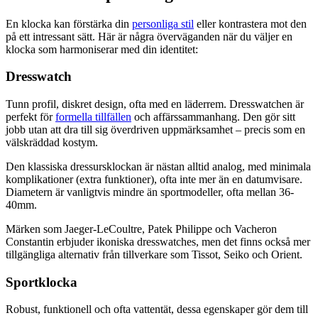
En klocka kan förstärka din
personliga stil
eller kontrastera mot den
på ett intressant sätt. Här är några överväganden när du väljer en
klocka som harmoniserar med din identitet:
Dresswatch
Tunn profil, diskret design, ofta med en läderrem. Dresswatchen är
perfekt för
formella tillfällen
och affärssammanhang. Den gör sitt
jobb utan att dra till sig överdriven uppmärksamhet – precis som en
välskräddad kostym.
Den klassiska dressursklockan är nästan alltid analog, med minimala
komplikationer (extra funktioner), ofta inte mer än en datumvisare.
Diametern är vanligtvis mindre än sportmodeller, ofta mellan 36-
40mm.
Märken som Jaeger-LeCoultre, Patek Philippe och Vacheron
Constantin erbjuder ikoniska dresswatches, men det finns också mer
tillgängliga alternativ från tillverkare som Tissot, Seiko och Orient.
Sportklocka
Robust, funktionell och ofta vattentät, dessa egenskaper gör dem till