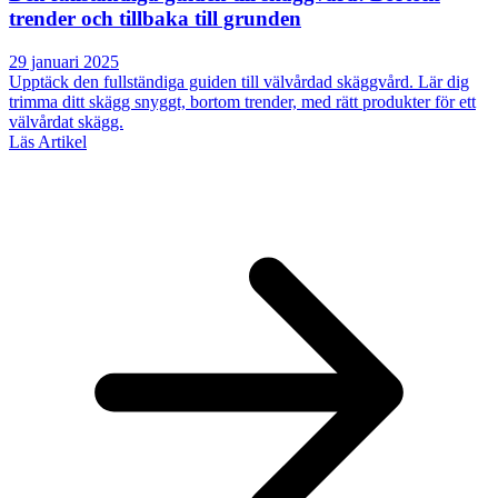
trender och tillbaka till grunden
29 januari 2025
Upptäck den fullständiga guiden till välvårdad skäggvård. Lär dig
trimma ditt skägg snyggt, bortom trender, med rätt produkter för ett
välvårdat skägg.
Läs Artikel