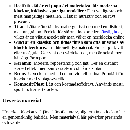
Rostfritt stål är ett populärt materialval för moderna
klockor, inklusive sportiga modeller.
: Den vanligaste och
mest mångsidiga metallen. Hållbar, attraktiv och relativt
prisvärd.
Titan
: Lättare än stål, hypoallergeniskt och med en distinkt,
mattare grå ton. Perfekt för större klockor eller
känslig hud
,
vilket är en viktig aspekt när man väljer en herrklocka online.
Guld är en klassisk och tidlös finish som ofta används av
klocktillverkare.
: Traditionellt lyxmaterial. Finns i gult, vitt
eller roséguld. Ger vikt och värdekänsla, men är också mer
känsligt för repor.
Keramik
: Modern, repbeständig och lätt. Ger en distinkt
visuell effekt men kan vara skör vid hårda stötar.
Brons
: Utvecklar med tid en individuell patina. Populärt för
klockor med vintage-estetik.
Komposit/Plast
: Lätt och kostnadseffektivt. Används mest i
sport- och smartklockor.
Urverksmaterial
Urverket, klockans “hjärta”, är ofta inte synligt om inte klockan har
en genomskinlig baksida. Men materialval här påverkar prestanda
och värde: