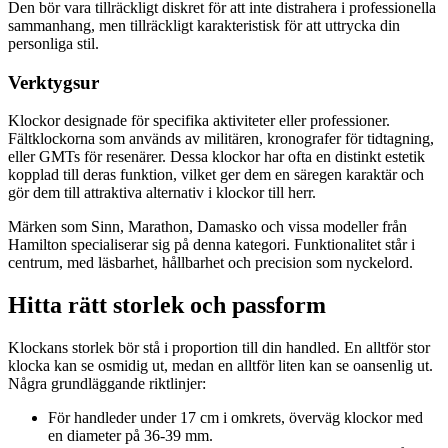
Den bör vara tillräckligt diskret för att inte distrahera i professionella
sammanhang, men tillräckligt karakteristisk för att uttrycka din
personliga stil.
Verktygsur
Klockor designade för specifika aktiviteter eller professioner.
Fältklockorna som används av militären, kronografer för tidtagning,
eller GMTs för resenärer. Dessa klockor har ofta en distinkt estetik
kopplad till deras funktion, vilket ger dem en säregen karaktär och
gör dem till attraktiva alternativ i klockor till herr.
Märken som Sinn, Marathon, Damasko och vissa modeller från
Hamilton specialiserar sig på denna kategori. Funktionalitet står i
centrum, med läsbarhet, hållbarhet och precision som nyckelord.
Hitta rätt storlek och passform
Klockans storlek bör stå i proportion till din handled. En alltför stor
klocka kan se osmidig ut, medan en alltför liten kan se oansenlig ut.
Några grundläggande riktlinjer:
För handleder under 17 cm i omkrets, överväg klockor med
en diameter på 36-39 mm.