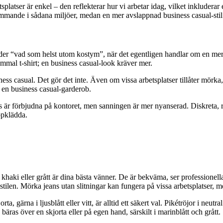
latser är enkel – den reflekterar hur vi arbetar idag, vilket inkluderar e
ämmande i sådana miljöer, medan en mer avslappnad business casual-sti
yder “vad som helst utom kostym”, när det egentligen handlar om en mer a
mmal t-shirt; en business casual-look kräver mer.
ess casual. Det gör det inte. Även om vissa arbetsplatser tillåter mörka, 
 i en business casual-garderob.
s är förbjudna på kontoret, men sanningen är mer nyanserad. Diskreta, r
uppklädda.
haki eller grått är dina bästa vänner. De är bekväma, ser professionella 
 stilen. Mörka jeans utan slitningar kan fungera på vissa arbetsplatser
ta, gärna i ljusblått eller vitt, är alltid ett säkert val. Pikétröjor i neu
ras över en skjorta eller på egen hand, särskilt i marinblått och grått.