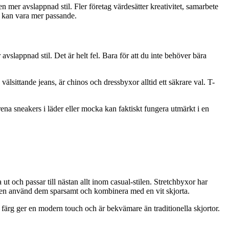
n mer avslappnad stil. Fler företag värdesätter kreativitet, samarbete
l kan vara mer passande.
vslappnad stil. Det är helt fel. Bara för att du inte behöver bära
välsittande jeans, är chinos och dressbyxor alltid ett säkrare val. T-
ena sneakers i läder eller mocka kan faktiskt fungera utmärkt i en
ut och passar till nästan allt inom casual-stilen. Stretchbyxor har
, men använd dem sparsamt och kombinera med en vit skjorta.
tral färg ger en modern touch och är bekvämare än traditionella skjortor.