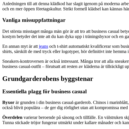
Anledningen till att denna klädkod har slagit igenom på moderna arbetsp
och en mer öppen företagskultur. Strikt formell klädsel kan kännas h
Vanliga missuppfattningar
Det största misstaget många män gör är att tro att business casual bet
kostym betyder det inte att du kan dyka upp i träningsbyxor och en ga
En annan myt är att
jeans
och t-shirt automatiskt kvalificerar som busin
shirts, särskilt de med tryck eller logotyper, hör definitivt inte hemma
Sneakers-kontroversen är också intressant. Många tror att alla sneaker
business casual-outfit – förutsatt att resten av kläderna är tillräckligt 
Grundgarderobens byggstenar
Essentiella plagg för business casual
Byxor
är grunden i din business casual-garderob. Chinos i marinblått, k
också blivit populära – de ger dig rörlighet utan att kompromissa med
Överdelen
varierar beroende på säsong och tillfälle. En välstruken skjor
Tunna stickade tröjor fungerar utmärkt under kallare månader och kan bä