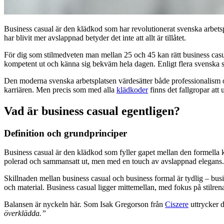
Business casual är den klädkod som har revolutionerat svenska arbetspl
har blivit mer avslappnad betyder det inte att allt är tillåtet.
För dig som stilmedveten man mellan 25 och 45 kan rätt business casual
kompetent ut och känna sig bekväm hela dagen. Enligt flera svenska sti
Den moderna svenska arbetsplatsen värdesätter både professionalism och
karriären. Men precis som med alla
klädkoder
finns det fallgropar att 
Vad är business casual egentligen?
Definition och grundprinciper
Business casual är den klädkod som fyller gapet mellan den formella 
polerad och sammansatt ut, men med en touch av avslappnad elegans.
Skillnaden mellan business casual och business formal är tydlig – bus
och material. Business casual ligger mittemellan, med fokus på stilrena
Balansen är nyckeln här. Som Isak Gregorson från
Ciszere
uttrycker 
överklädda.”