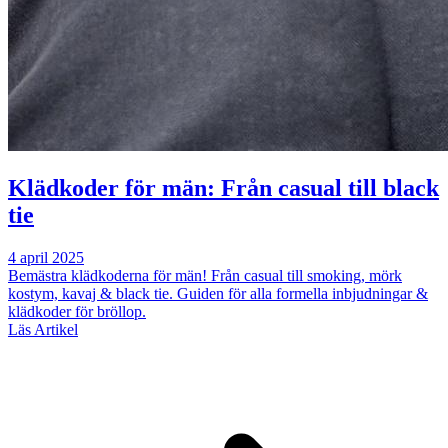
Klädkoder för män: Från casual till black
tie
4 april 2025
Bemästra klädkoderna för män! Från casual till smoking, mörk
kostym, kavaj & black tie. Guiden för alla formella inbjudningar &
klädkoder för bröllop.
Läs Artikel