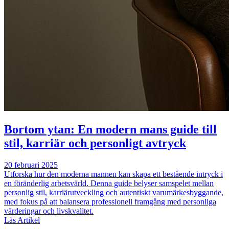
Bortom ytan: En modern mans guide till
stil, karriär och personligt avtryck
20 februari 2025
Utforska hur den moderna mannen kan skapa ett bestående intryck i
en föränderlig arbetsvärld. Denna guide belyser samspelet mellan
personlig stil, karriärutveckling och autentiskt varumärkesbyggande,
med fokus på att balansera professionell framgång med personliga
värderingar och livskvalitet.
Läs Artikel