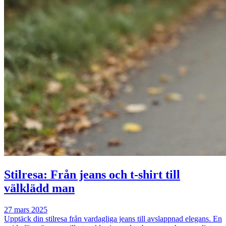
Stilresa: Från jeans och t-shirt till
välklädd man
27 mars 2025
Upptäck din stilresa från vardagliga jeans till avslappnad elegans. En