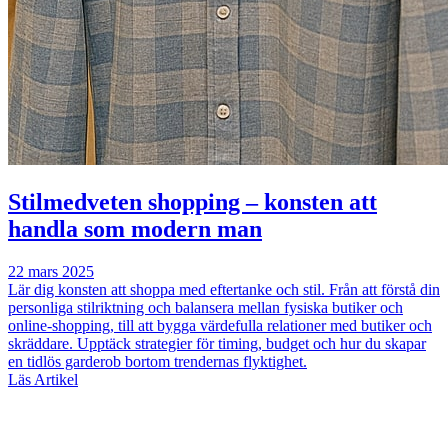
Stilmedveten shopping – konsten att
handla som modern man
22 mars 2025
Lär dig konsten att shoppa med eftertanke och stil. Från att förstå din
personliga stilriktning och balansera mellan fysiska butiker och
online-shopping, till att bygga värdefulla relationer med butiker och
skräddare. Upptäck strategier för timing, budget och hur du skapar
en tidlös garderob bortom trendernas flyktighet.
Läs Artikel